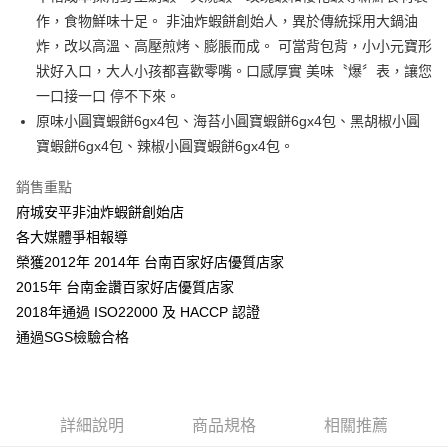
運送方式
作，食物鮮味十足。 非油炸蝦餅創始人，異於傳統採用大鍋油
全家取貨付款3000
炸，改以高溫、高壓煎烤、膨脹而成。 可當背包背，小小元寶形
每筆NT$70，滿NT$3,000(含以上)免運費
狀好入口，大人小孩都喜歡零嘴。口感厚實 美味〝爆〞表，讓您
一口接一口 停不下來。
7-11取貨付款3000
原味小圓寶蝦餅6gx4包、海苔小圓寶蝦餅6gx4包、黑胡椒小圓
每筆NT$70，滿NT$3,000(含以上)免運費
寶蝦餅6gx4包、辣椒小圓寶蝦餅6gx4包。
宅配
銷售重點
每筆NT$140，滿NT$3,000(含以上)免運費
府城安平非油炸蝦餅創始店
宅配3000
各大媒體爭相報導
每筆NT$140，滿NT$3,000(含以上)免運費
榮獲2012年 2014年 台南百家好店優質店家
2015年 台南金讚百家好店優質店家
2018年通過 ISO22000 及 HACCP 認證
通過SGS檢驗合格
詳細說明
商品規格
相關推薦