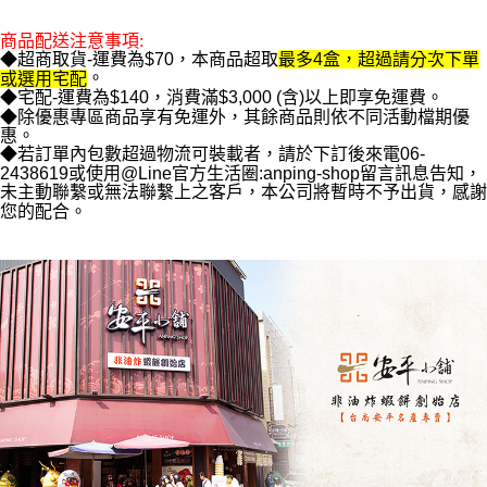
商品配送注意事項:
◆超商取貨-運費為$70，本商品超取
最多4盒，超過請分次下單
。
或選用宅配
◆宅配-運費為$140，消費滿$3,000 (含)以上即享免運費。
◆除優惠專區商品享有免運外，其餘商品則依不同活動檔期優
惠。
◆若訂單內包數超過物流可裝載者，請於下訂後來電06-
2438619或使用@Line官方生活圈:anping-shop留言訊息告知，
未主動聯繫或無法聯繫上之客戶，本公司將暫時不予出貨，感謝
您的配合。