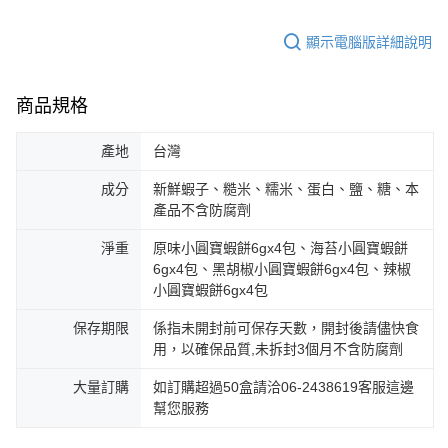
顯示電腦版詳細說明
商品規格
產地
台灣
成分
新鮮蝦子、糙米、糯米、蛋白、鹽、糖、本
產品不含防腐劑
淨重
原味小圓寶蝦餅6gx4包、海苔小圓寶蝦餅
6gx4包、黑胡椒小圓寶蝦餅6gx4包、辣椒
小圓寶蝦餅6gx4包
保存期限
係指未開封前可保存天數，開封後請儘快食
用，以確保品質,未拆封3個月不含防腐劑
大量訂購
如訂購超過50盒請洽06-2438619客服這邊
幫您服務