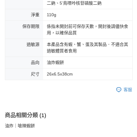
二鈉、5’鳥嘌呤核苷磷酸二鈉
淨重
110g
保存期限
係指未開封前可保存天數，開封後請儘快食
用，以確保品質
過敏源
本產品含有蝦、蟹、蛋及其製品．不適合其
過敏體質者食用
品向
油炸蝦餅
尺寸
26x6.5x38cm
客服
商品相關分類 (1)
油炸｜嗆辣蝦餅