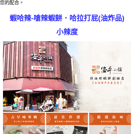
您的配合。
蝦哈辣-嗆辣蝦餅．哈拉打屁(油炸品)
小辣度