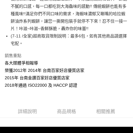
不膩的口感，每一口都吃到大海鱻味的感動!! 傳統蝦餅也能有多
悠遊付
種風味!!滿足你們不同口味的需求，海蝦味濃郁又唰嘴的哈拉蝦
Google Pay
餅油炸系列蝦餅，讓您一撕開包裝手就停不下來！忍不住一接一
片！咔滋~咔滋~香鮮酥脆，轟炸你的味蕾!!
全盈+PAY
(7-11 /全家)超商取貨限制說明：最多6包，如有其他商品請選擇
ATM付款
宅配。
銷售重點
運送方式
各大媒體爭相報導
全家取貨付款699免運
榮獲2012年 2014年 台南百家好店優質店家
每筆NT$70，滿NT$699(含以上)免運費
2015年 台南金讚百家好店優質店家
付款後全家取貨
2018年通過 ISO22000 及 HACCP 認證
每筆NT$70，滿NT$699(含以上)免運費
離島付款後全家取貨
詳細說明
商品規格
相關推薦
每筆NT$100
7-11取貨付款6
每筆NT$70，滿NT$699(含以上)免運費