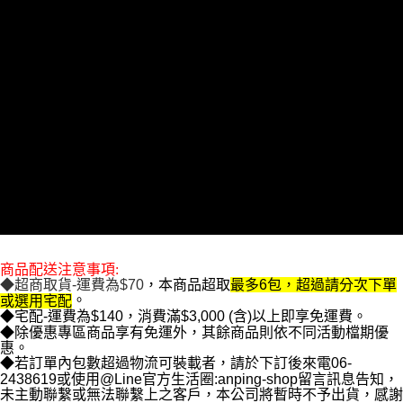
付款後7-11取貨
每筆NT$70，滿NT$699(含以上)免運費
離島付款後7-11取貨
每筆NT$100
宅配
每筆NT$140，滿NT$3,000(含以上)免運費
宅配免運699
每筆NT$140，滿NT$699(含以上)免運費
商品配送注意事項:
◆超商取貨-運費為$70
，本商品超取
最多6包，超過請分次下單
。
或選用宅配
◆宅配-運費為$140，消費滿$3,000 (含)以上即享免運費。
◆除優惠專區商品享有免運外，其餘商品則依不同活動檔期優
惠。
◆若訂單內包數超過物流可裝載者，請於下訂後來電06-
2438619或使用@Line官方生活圈:anping-shop留言訊息告知，
未主動聯繫或無法聯繫上之客戶，本公司將暫時不予出貨，感謝