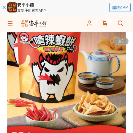
安平小舖
開啟APP
立刻使用官方APP
0
1
/
5