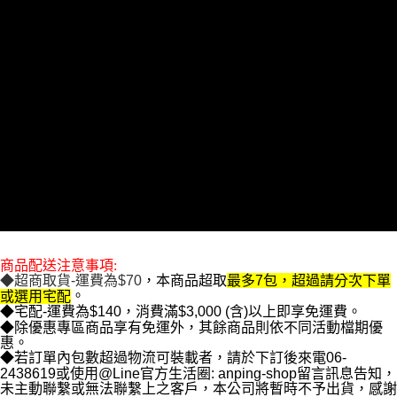
付款後7-11取貨
每筆NT$70，滿NT$699(含以上)免運費
離島付款後7-11取貨
每筆NT$100
宅配
每筆NT$140，滿NT$3,000(含以上)免運費
宅配免運699
每筆NT$140，滿NT$699(含以上)免運費
商品配送注意事項:
◆超商取貨-運費為$70
，本商品超取
最多7包，超過請分次下單
。
或選用宅配
◆宅配-運費為$140，消費滿$3,000 (含)以上即享免運費。
◆除優惠專區商品享有免運外，其餘商品則依不同活動檔期優
惠。
◆若訂單內包數超過物流可裝載者，請於下訂後來電06-
2438619或使用@Line官方生活圈: anping-shop留言訊息告知，
未主動聯繫或無法聯繫上之客戶，本公司將暫時不予出貨，感謝