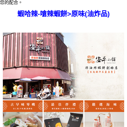
您的配合。
蝦哈辣-嗆辣蝦餅>原味(油炸品)