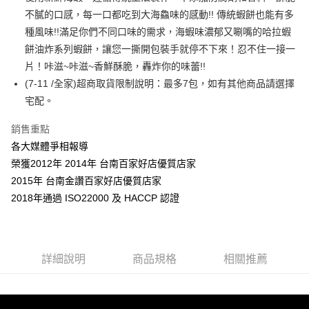
不膩的口感，每一口都吃到大海鱻味的感動!! 傳統蝦餅也能有多
悠遊付
種風味!!滿足你們不同口味的需求，海蝦味濃郁又唰嘴的哈拉蝦
Google Pay
餅油炸系列蝦餅，讓您一撕開包裝手就停不下來！忍不住一接一
片！咔滋~咔滋~香鮮酥脆，轟炸你的味蕾!!
全盈+PAY
(7-11 /全家)超商取貨限制說明：最多7包，如有其他商品請選擇
ATM付款
宅配。
銷售重點
運送方式
各大媒體爭相報導
全家取貨付款699免運
榮獲2012年 2014年 台南百家好店優質店家
每筆NT$70，滿NT$699(含以上)免運費
2015年 台南金讚百家好店優質店家
付款後全家取貨
2018年通過 ISO22000 及 HACCP 認證
每筆NT$70，滿NT$699(含以上)免運費
離島付款後全家取貨
詳細說明
商品規格
相關推薦
每筆NT$100
7-11取貨付款6
每筆NT$70，滿NT$699(含以上)免運費