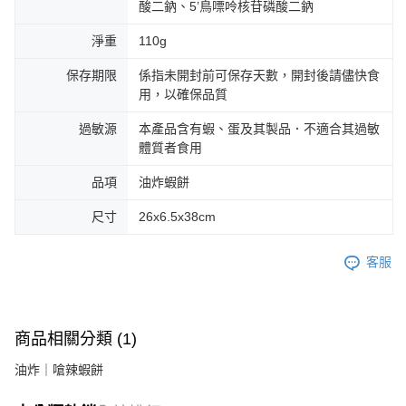
酸二鈉、5’鳥嘌呤核苷磷酸二鈉
淨重
110g
保存期限
係指未開封前可保存天數，開封後請儘快食
用，以確保品質
過敏源
本產品含有蝦、蛋及其製品．不適合其過敏
體質者食用
品項
油炸蝦餅
尺寸
26x6.5x38cm
客服
商品相關分類 (1)
油炸｜嗆辣蝦餅