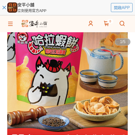
安平小舖
開啟APP
立刻使用官方APP
0
1
/
5