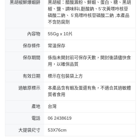
黑胡椒鮮爆蝦餅
黑胡椒：醋酸澱粉、鮮蝦、蛋白、糖、黑胡
椒、鹽、調味料L麩酸鈉、5’次黃嘌呤核苷
磷酸二鈉、 5’鳥嘌呤核苷磷酸二鈉 ,本產品
不含防腐劑
內容物
55Gg x 10片
保存條件
常溫保存
保存期間
係指未開封前可保存天數，開封後請儘快食
用，以確保品質
有效日期
標示在包裝袋上方
過敏原標示
本產品含有蝦及蛋還有魚，不適合其過敏體
質者食用
產地
台灣
電話
06 2438619
大提袋尺寸
53X76cm