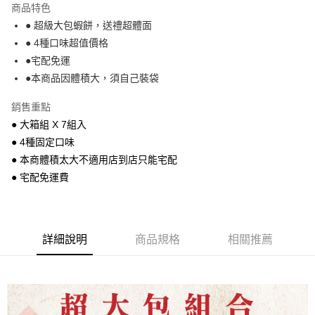
商品特色
悠遊付
● 超級大包蝦餅，送禮超體面
● 4種口味超值價格
Google Pay
●宅配免運
全盈+PAY
●本商品因體積大，須自己裝袋
ATM付款
銷售重點
● 大箱組 X 7組入
運送方式
● 4種固定口味
宅配
● 本商體積太大不適用店到店只能宅配
每筆NT$140，滿NT$3,000(含以上)免運費
● 宅配免運費
宅配免運699
每筆NT$140，滿NT$699(含以上)免運費
詳細說明
商品規格
相關推薦