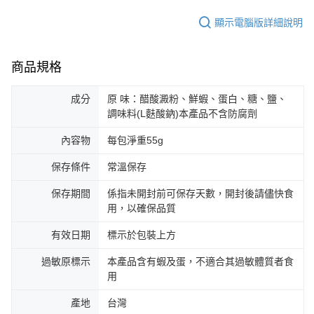
顯示電腦版詳細說明
商品規格
成分
原 味：醋酸澱粉、鮮蝦、蛋白、糖、鹽、
調味料(L麩酸鈉)本產品不含防腐劑
內容物
每包淨重55g
保存條件
常溫保存
保存期間
係指未開封前可保存天數，開封後請儘快食
用，以確保品質
有效日期
標示於包裝上方
過敏原標示
本產品含有蝦及蛋，不適合其過敏體質者食
用
產地
台灣