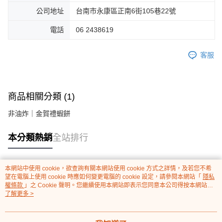
公司地址
台南市永康區正南6街105巷22號
電話
06 2438619
客服
商品相關分類 (1)
非油炸｜金賀禮蝦餅
本分類熱銷
全站排行
本網站中使用 cookie，欲查詢有關本網站使用 cookie 方式之詳情，及若您不希
熱門標籤
望在電腦上使用 cookie 時應如何變更電腦的 cookie 設定，請參閱本網站「
隱私
權條款
」之 Cookie 聲明。您繼續使用本網站即表示您同意本公司得按本網站使
用條款之 Cookie 聲明使用 cookie。
了解更多 >