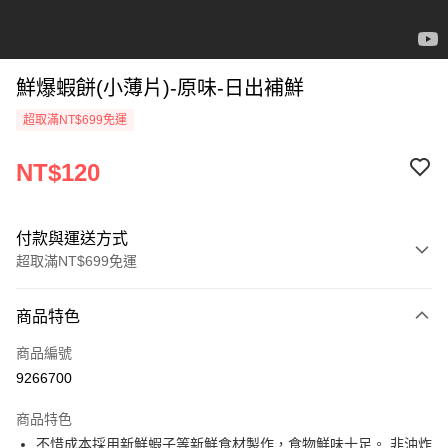
鮮爆蝦餅(小薄片)-原味-日出補鮮
超取滿NT$699免運
NT$120
付款與運送方式
超取滿NT$699免運
付款方式
商品特色
信用卡一次付款
商品編號
超商取貨付款
9266700
LINE Pay
商品特色
Apple Pay
不惜成本採用新鮮蝦子等新鮮食材製作，食物鮮味十足。 非油炸