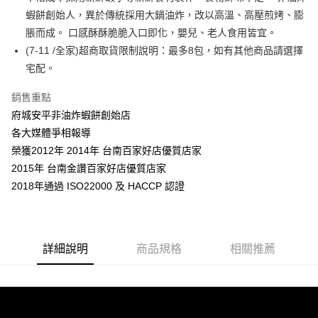
蝦餅創始人，異於傳統採用大鍋油炸，改以高溫、高壓煎烤、膨
悠遊付
脹而成。 口感酥酥脆脆入口即化，嬰兒、老人食用皆宜。
Google Pay
(7-11 /全家)超商取貨限制說明：最多8包，如有其他商品請選擇
宅配。
全盈+PAY
銷售重點
ATM付款
府城安平非油炸蝦餅創始店
各大媒體爭相報導
運送方式
榮獲2012年 2014年 台南百家好店優質店家
全家取貨付款699免運
2015年 台南金讚百家好店優質店家
每筆NT$70，滿NT$699(含以上)免運費
2018年通過 ISO22000 及 HACCP 認證
付款後全家取貨
每筆NT$70，滿NT$699(含以上)免運費
離島付款後全家取貨
詳細說明
商品規格
相關推薦
每筆NT$100
7-11取貨付款6
每筆NT$70，滿NT$699(含以上)免運費